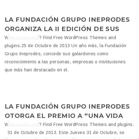
25
LA FUNDACIÓN GRUPO INEPRODES
ORGANIZA LA II EDICIÓN DE SUS
OCT
PREMIOS ANUALES
Want create site? Find Free WordPress Themes and
plugins.25 de Octubre de 2013 Un año más, la Fundación
Grupo Ineprodes, concede sus galardones como
reconocimiento a las personas, empresas o instituciones
que más han destacado en el.
31
LA FUNDACIÓN GRUPO INEPRODES
OTORGA EL PREMIO A “UNA VIDA
OCT
EJEMPLAR” AL EGABRENSE D.
Want create site? Find Free WordPress Themes and plugins.
31 de Octubre de 2013. Este Jueves 31 de Octubre, se
ISIDORO LAMA CASTRO