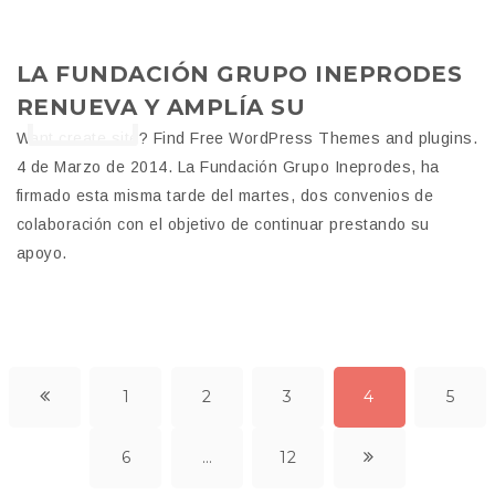
04
LA FUNDACIÓN GRUPO INEPRODES
RENUEVA Y AMPLÍA SU
MAR
COLABORACIÓN CON LA
Want create site? Find Free WordPress Themes and plugins.
4 de Marzo de 2014. La Fundación Grupo Ineprodes, ha
ASOCIACIÓN DEL ALZHEIMER
firmado esta misma tarde del martes, dos convenios de
EGABRENSE – ADAE
colaboración con el objetivo de continuar prestando su
apoyo.
1
2
3
4
5
6
…
12