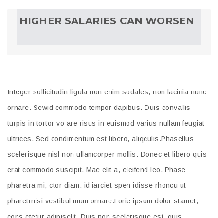
HIGHER SALARIES CAN WORSEN
Integer sollicitudin ligula non enim sodales, non lacinia nunc
ornare. Sewid commodo tempor dapibus. Duis convallis
turpis in tortor vo are risus in euismod varius nullam feugiat
ultrices. Sed condimentum est libero, aliqculis.Phasellus
scelerisque nisl non ullamcorper mollis. Donec et libero quis
erat commodo suscipit. Mae elit a, eleifend leo. Phase
pharetra mi, ctor diam. id iarciet spen idisse rhoncu ut
pharetrnisi vestibul mum ornare.Lorie ipsum dolor stamet,
cons ctetur adipiselit. Duis non scelerisque est, quis