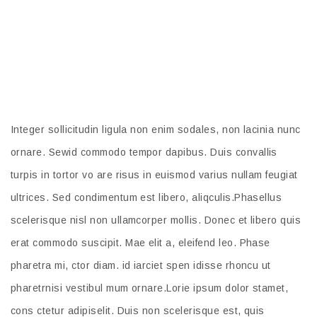
Duis autem vel Lorem ipsum dolor sit amet,
consectetuer adipiscing elit, sed diam
nonummy nibh euismod tincidunt
Integer sollicitudin ligula non enim sodales, non lacinia nunc
ornare. Sewid commodo tempor dapibus. Duis convallis
turpis in tortor vo are risus in euismod varius nullam feugiat
ultrices. Sed condimentum est libero, aliqculis.Phasellus
scelerisque nisl non ullamcorper mollis. Donec et libero quis
erat commodo suscipit. Mae elit a, eleifend leo. Phase
pharetra mi, ctor diam. id iarciet spen idisse rhoncu ut
pharetrnisi vestibul mum ornare.Lorie ipsum dolor stamet,
cons ctetur adipiselit. Duis non scelerisque est, quis