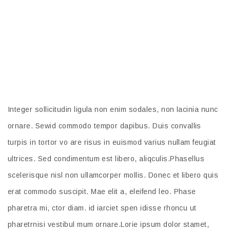
Duis autem vel Lorem ipsum dolor sit amet,
consectetuer adipiscing elit, sed diam
nonummy nibh euismod tincidunt
Integer sollicitudin ligula non enim sodales, non lacinia nunc
ornare. Sewid commodo tempor dapibus. Duis convallis
turpis in tortor vo are risus in euismod varius nullam feugiat
ultrices. Sed condimentum est libero, aliqculis.Phasellus
scelerisque nisl non ullamcorper mollis. Donec et libero quis
erat commodo suscipit. Mae elit a, eleifend leo. Phase
pharetra mi, ctor diam. id iarciet spen idisse rhoncu ut
pharetrnisi vestibul mum ornare.Lorie ipsum dolor stamet,